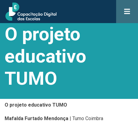
Skip
to
main
O projeto
content
educativo
TUMO
O projeto educativo TUMO
Mafalda Furtado Mendonça
| Tumo Coimbra