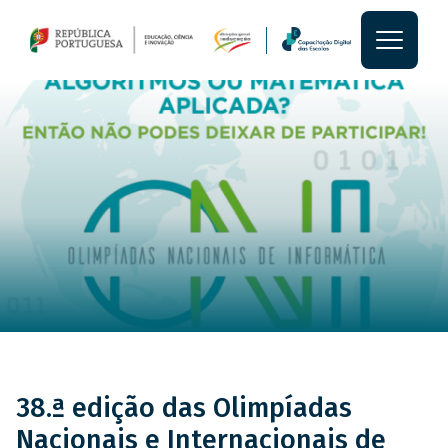
Passar para o conteúdo princi
Main
Main
Notícia
section
content
38.ª edição das Olimpíadas
Nacionais e Internacionais de