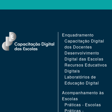
REGION
REGION
NAVEGAÇÃO
Enquadramento
FOOTER
FOOTER
PRINCIPAL
Capacitação Digital
FIRST
SECOND
dos Docentes
Desenvolvimento
Digital das Escolas
Recursos Educativos
Digitais
Laboratórios de
Educação Digital
Acompanhamento às
Escolas
Práticas - Escolas
Práticas -