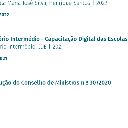
es:
Maria José Silva; Henrique Santos | 2022
2022
nto
ório Intermédio - Capacitação Digital das Escolas
rio Intermédio CDE | 2021
2021
nto
ução do Conselho de Ministros n.º 30/2020
 o Plano de Ação para a Transição Digital | 2020
2020