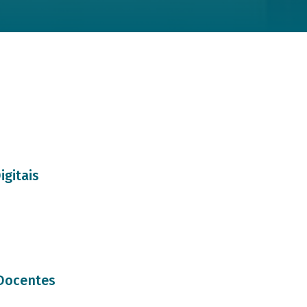
igitais
 Docentes