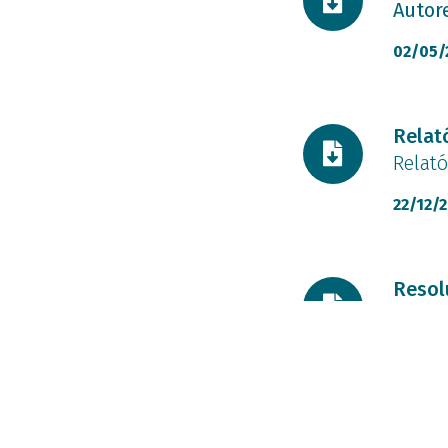
Autor
02/05/
Docume
Relat
Relató
22/12/
Docume
Resol
Aprova
21/04/