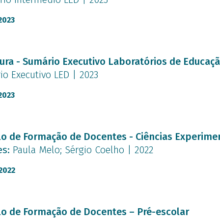
2023
nto
ura - Sumário Executivo Laboratórios de Educaçã
o Executivo LED | 2023
2023
nto
o de Formação de Docentes - Ciências Experime
es:
Paula Melo; Sérgio Coelho | 2022
2022
nto
o de Formação de Docentes – Pré-escolar