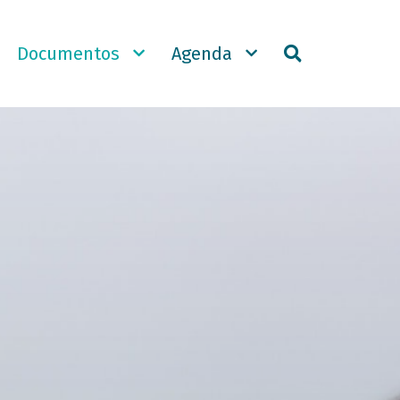
pal
Documentos
Agenda
Region
header
form