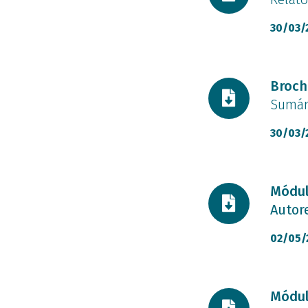
30/03/
Docume
Broch
Sumári
30/03/
Docume
Módul
Autor
02/05/
Docume
Módul