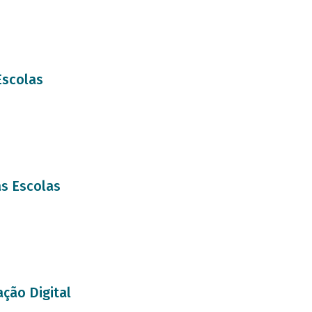
Escolas
as Escolas
ção Digital