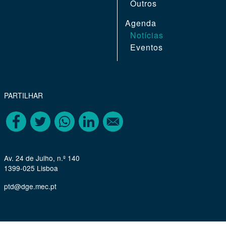
Outros
Agenda
Notícias
Eventos
REGION
PARTILHAR
FOOTER
FOURTH
Av. 24 de Julho, n.º 140
1399-025 Lisboa
ptd@dge.mec.pt