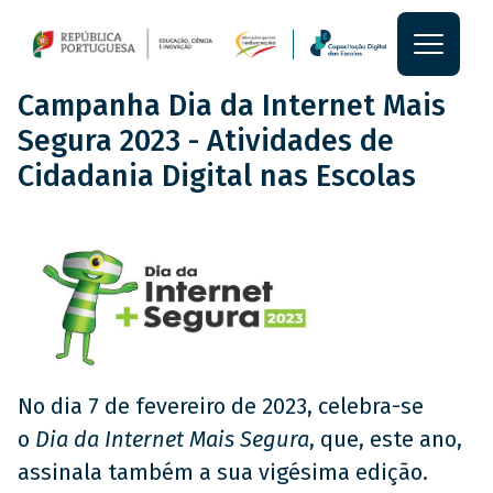
Passar para o conteúdo princi
Main
Main
Notícia
Campanha Dia da Internet Mais
section
Segura 2023 - Atividades de
content
Cidadania Digital nas Escolas
No dia 7 de fevereiro de 2023, celebra-se
o
Dia da Internet Mais Segura
, que, este ano,
assinala também a sua vigésima edição.