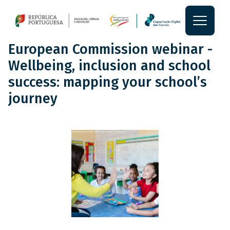
Passar para o conteúdo princi
Main
Main
Notícia
European Commission webinar -
section
Wellbeing, inclusion and school
content
success: mapping your school’s
journey