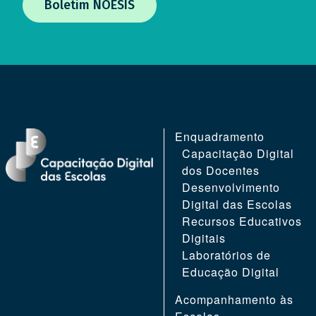
first
third
Boletim NOESIS
REGION
REGION
NAVEGAÇÃO
Enquadramento
FOOTER
FOOTER
PRINCIPAL
Capacitação Digital
FIRST
SECOND
dos Docentes
Desenvolvimento
Digital das Escolas
Recursos Educativos
Digitais
Laboratórios de
Educação Digital
Acompanhamento às