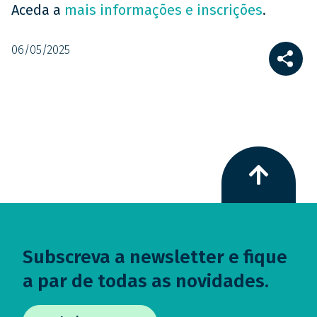
Aceda a
mais informações e inscrições
.
06/05/2025
Region
Region
Subscreva a newsletter e fique
featured
featured
a par de todas as novidades.
bottom
bottom