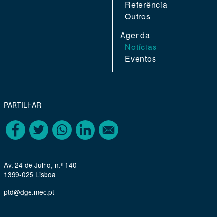
Referência
Outros
Agenda
Notícias
Eventos
REGION
PARTILHAR
FOOTER
FOURTH
Av. 24 de Julho, n.º 140
1399-025 Lisboa
ptd@dge.mec.pt