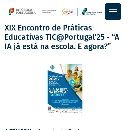
Passar para o conteúdo princi
Main
Main
Notícia
XIX Encontro de Práticas
section
Educativas TIC@Portugal’25 - “A
content
IA já está na escola. E agora?”